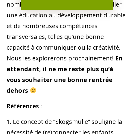
3
ludiques
et actives.
La conséquence
nombreux autres apports, en particulier
immédiate de ce type de pédagogie est
une éducation au développement durable
évidemment un résultat sur la santé. En
et de nombreuses compétences
effet,
plus d’exercice physique équivaut
transversales, telles qu’une bonne
à un moindre risque d’obésité, de
capacité à communiquer ou la créativité.
déficience cardiovasculaire, etc.
Nous les explorerons prochainement!
En
Egalement, le contact répété avec les
attendant, il ne me reste plus qu’à
microbes présents dans l’environnement
vous souhaiter une bonne rentrée
3
renforce le système immunitaire
. Par
dehors
ailleurs, évoluer dans un espace boisé
Références :
limite évidemment l’exposition des
enfants et de leurs accompagnants à
1. Le concept de “Skogsmulle” souligne la
la pollution urbaine.
nécessité de (re)connecter les enfants
Et mentionnons,