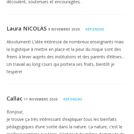
découlent, soutenues et encouragées.
Egalement, les décisions se prennent
collectivement, souvent à la manière des
écoles démocratiques.
Cela fait grandir
Laura NICOLAS
9 NOVEMBRE 2020
RÉPONDRE
chez les élèves une conscience des
Absolument! L’idée intéresse de nombreux enseignants mais
enjeux collectifs et de la place de leur
la logistique à mettre en place et la peur du risque sont des
freins à lever auprès des institutions et des parents d’élèves…
individualité au sein de ce collectif.
Un travail au long cours qui portera ses fruits, bientôt je
l’espère!
En bref : Une rentrée dehors cette année !
Reprenant une trentaine de recherches
Callac
en pédagogie et psychologie de
11 NOVEMBRE 2020
RÉPONDRE
l’éducation, les auteurs de “L’école à ciel
Bonjour,
Je trouve ça très intéressant d’expliquer tous les bienfaits
ouvert” (Silviva) résument ainsi les
pédagogiques d’une sortie dans la nature. La nature, c’est le
apports d’une éducation en nature en