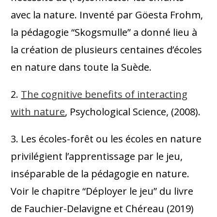
pour finir, la forte
avec la nature. Inventé par Göesta Frohm,
diminution du niveau
de stress.
la pédagogie “Skogsmulle” a donné lieu à
la création de plusieurs centaines d’écoles
2. Autonomie et fonctions exécutives
en nature dans toute la Suède.
Les pédagogies en nature donnent une
2.
The cognitive benefits of interacting
place prépondérante au développement
with nature
, Psychological Science, (2008).
de l’autonomie des enfants. Dès la
rentrée, et bien qu’il y ait une certaine
3. Les écoles-forêt ou les écoles en nature
progression imposée par les
privilégient l’apprentissage par le jeu,
programmes, les élèves doivent eux-
inséparable de la pédagogie en nature.
mêmes déterminer certains objectifs,
Voir le chapitre “Déployer le jeu” du livre
choisir leurs activités et prendre des
de Fauchier-Delavigne et Chéreau (2019)