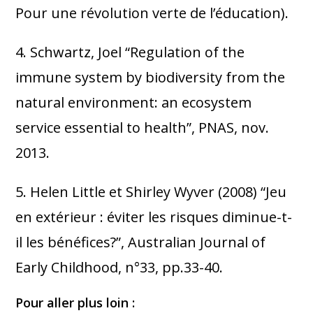
décisions.
L’accent mis sur le
Pour une révolution verte de l’éducation).
développement de l’autonomie mène
4. Schwartz, Joel “Regulation of the
immédiatement à l’accélération des
immune system by biodiversity from the
fonctions exécutives des enfants.
En
natural environment: an ecosystem
psychologie, les fonctions exécutives sont
service essential to health”, PNAS, nov.
un ensemble hétérogènes d’opérations
2013.
dites “de haut niveau”. On trouve, par
exemple, la planification, la mise en place
5. Helen Little et Shirley Wyver (2008) “Jeu
de stratégies pour atteindre un but,
en extérieur : éviter les risques diminue-t-
l’organisation, etc.
il les bénéfices?”, Australian Journal of
Early Childhood, n°33, pp.33-40.
Pour aller plus loin :