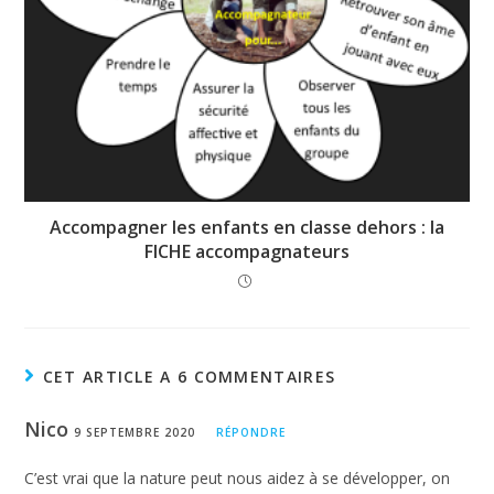
s’ajoute alors pas systématiquement à la
prise de risque, qui devient mesurée. Les
études qui ont suivi le développement
d’élèves d’écoles en nature montrent que
ces enfants deviennent plus tard des
Accompagner les enfants en classe dehors : la
5
décideurs innovants
.
FICHE accompagnateurs
Les personnes qui ont lu cet article ont aussi
lu:
Sortez couverts! Les vêtements de votre
enfant
CET ARTICLE A 6 COMMENTAIRES
5. Les compétences sociales
Nico
9 SEPTEMBRE 2020
RÉPONDRE
C’est vrai que la nature peut nous aidez à se développer, on
La pédagogie du jeu et de la débrouille