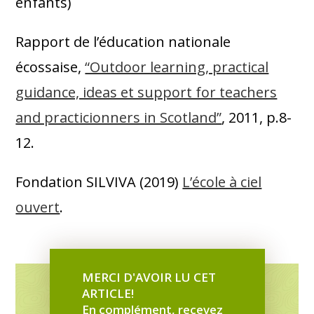
enfants)
“analytiques”.
“Notre être cognitif et affectif
se construit, se vit et s’actualise en
Rapport de l’éducation nationale
permanence avec et en fonction même de
écossaise,
“Outdoor learning, practical
notre corps, et de notre corps en relation
guidance, ideas et support for teachers
active, sensorielle et motrice en interaction
and practicionners in Scotland”
, 2011, p.8-
physique avec le monde”
(Symbioses, 2012,
12.
p.6). La grande puissance d’une éducation
Fondation SILVIVA (2019)
L’école à ciel
au dehors est que
tout s’effectue en
ouvert
.
même temps
: on fait “marcher” les
neurones, où et quels qu’ils soient
(cerveau, cœur, estomac…). Pas étonnant,
MERCI D'AVOIR LU CET
donc, que, en apprenant en mouvement,
ARTICLE!
En complément, recevez