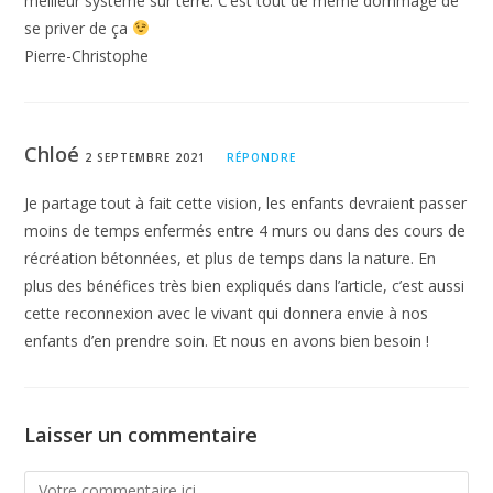
meilleur système sur terre. C’est tout de même dommage de
listant
“les compétences clés pour la
se priver de ça
Pierre-Christophe
vie, travaillées en plein air”
:
– Bonne condition physique
– Résistance physique et psychique
Chloé
2 SEPTEMBRE 2021
RÉPONDRE
– Surmonter des situations difficiles
Je partage tout à fait cette vision, les enfants devraient passer
– Gestion du stress
moins de temps enfermés entre 4 murs ou dans des cours de
récréation bétonnées, et plus de temps dans la nature. En
– Créativité
plus des bénéfices très bien expliqués dans l’article, c’est aussi
– Stratégies d’adaptation
cette reconnexion avec le vivant qui donnera envie à nos
enfants d’en prendre soin. Et nous en avons bien besoin !
Laisser un commentaire