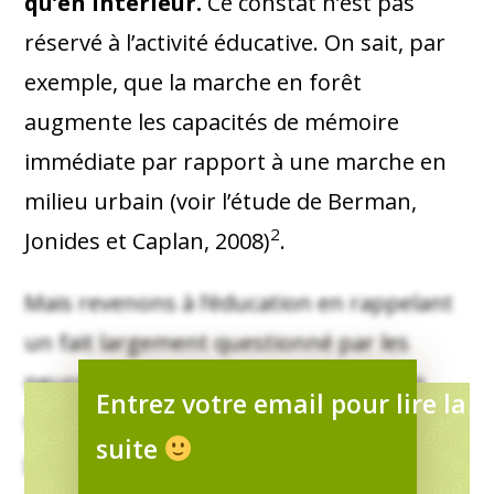
qu’en intérieur.
Ce constat n’est pas
réservé à l’activité éducative. On sait, par
exemple, que la marche en forêt
augmente les capacités de mémoire
immédiate par rapport à une marche en
milieu urbain (voir l’étude de Berman,
2
Jonides et Caplan, 2008)
.
Mais revenons à l’éducation en rappelant
un fait largement questionné par les
neuro-pédagogues : pourquoi faire en
Entrez votre email pour lire la
sorte qu’un enfant apprenne à marcher
suite
pour ensuite lui demander de rester assis