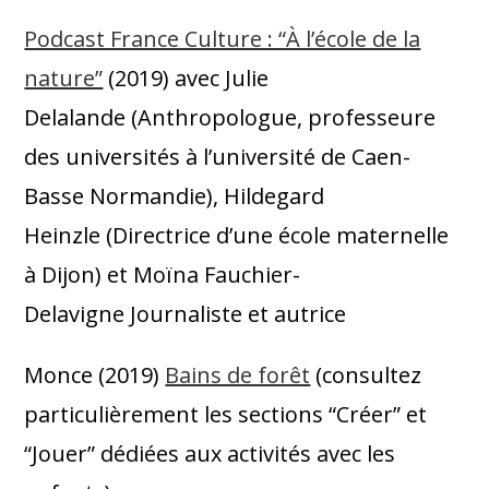
Podcast France Culture : “À l’école de la
nature”
(2019) avec Julie
Delalande (Anthropologue, professeure
des universités à l’université de Caen-
Basse Normandie), Hildegard
Heinzle (Directrice d’une école maternelle
3. Développement corporel
à Dijon) et Moïna Fauchier-
Par ailleurs,
l’apprentissage en nature
Delavigne Journaliste et autrice
fait nécessairement intervenir
Monce (2019)
Bains de forêt
(consultez
l’ensemble des fonctions psycho-
particulièrement les sections “Créer” et
corporelles.
Il ne se limite pas au cerveau
“Jouer” dédiées aux activités avec les
ou aux fonctions dites “intellectuelles” ou