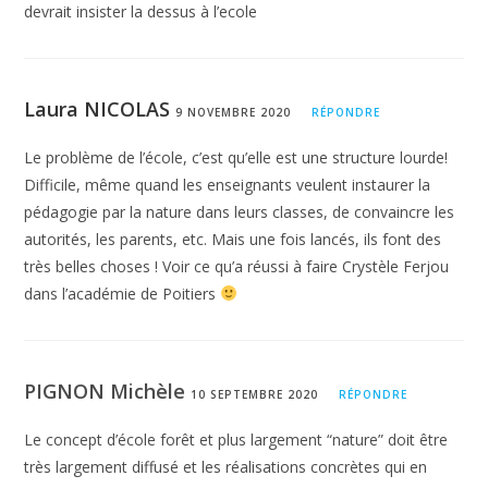
devrait insister la dessus à l’ecole
qui ont lieu en nature renforcent chez
nos petits humains leurs compétences
Laura NICOLAS
à faire équipe
. La collaboration s’acquiert
9 NOVEMBRE 2020
RÉPONDRE
de manière transversale et implicite : dans
Le problème de l’école, c’est qu’elle est une structure lourde!
Difficile, même quand les enseignants veulent instaurer la
la nature, on fait comme elle, on l’imite, on
pédagogie par la nature dans leurs classes, de convaincre les
“biomimétise”. On apprend les choses en
autorités, les parents, etc. Mais une fois lancés, ils font des
s’appuyant sur une sorte de compétition
très belles choses ! Voir ce qu’a réussi à faire Crystèle Ferjou
dans l’académie de Poitiers
solidaire : les jeux en équipe, le souci du
collectif, la motivation par des enjeux
communs (y compris ceux des autres
PIGNON Michèle
10 SEPTEMBRE 2020
RÉPONDRE
espèces, végétale et animale), sont les
Le concept d’école forêt et plus largement “nature” doit être
principes de base de l’école en nature.
très largement diffusé et les réalisations concrètes qui en