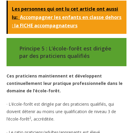
Les personnes qui ont lu cet article ont aussi
lu:
Accompagner les enfants en classe dehors
: la FICHE accompagnateurs
Principe 5 : L’école-forêt est dirigée
par des praticiens qualifiés
Ces praticiens maintiennent et développent
continuellement leur pratique professionnelle dans le
domaine de l’école-forêt.
· L’école-forêt est dirigée par des praticiens qualifiés, qui
doivent détenir au moins une qualification de niveau 3 de
2
l’école-forêt
, accréditée.
· Le ratio praticiens/adultes/apprenants est élevé.