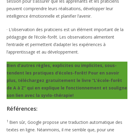
session pour s’assurer que les apprenants et les praticiens
peuvent comprendre leurs réalisations, développer leur
intelligence émotionnelle et planifier l’avenir.
· L’observation des praticiens est un élément important de la
pédagogie de l’école-forêt. Les observations alimentent
l’entraide et permettent d’adapter les expériences à
l’apprentissage et au développement.
Bien d’autres règles, explicites ou implicites, sous-
tendent les pratiques d’écoles-forêt! Pour en savoir
plus, téléchargez gratuitement le livre “L’école-forêt
de A à Z” qui en explique le fonctionnement et souligne
son lien avec la syvlo-thérapie!
Références:
1
Bien sûr, Google propose une traduction automatique des
textes en ligne. Néanmoins, il me semble que, pour une