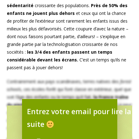
sédentarité
croissante des populations.
Près de 50% des
enfants ne jouent plus dehors
et ceux qui ont la chance
de profiter de l’extérieur sont rarement les enfants issus des
milieux les plus défavorisés. Cette coupure d’avec la nature –
dont nous faisons pourtant partie, d’ailleurs! – s’explique en
grande partie par la technologisation croissante de nos
sociétés :
les 3/4 des enfants passent un temps
considérable devant les écrans.
C’est un temps qu’ils ne
passent pas à jouer dehors!
Contrairement aux pays scandinaves, terres natives des
forest
schools
, ces écoles-forêt qui font classe en extérieur, quel que
soit l’âge des enfants ou le temps qu’il fait,
la France traîne
du pied sur la question de l’éducation en nature.
La peur
Entrez votre email pour lire la
du risque chez les parents et les éducateurs mais aussi le
manque de flexibilité institutionnelle sont les causes de ce
suite
retard.