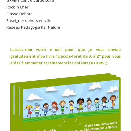
GRAINE Centre Val de Loire
Rock In Cher
Classe Dehors
Enseigner dehors en ville
Réseau Pédagogie Par Nature
Laissez-moi votre e-mail pour que je vous envoie
gratuitement mon livre "L'école-forêt de A à Z" pour vous
aider à emmener sereinement les enfants DEHORS :)
Responsabiliser l’enfant
Lâcher prise sur un certain contrôle de l’enfant ne signifie pas
laxisme. Cela peut, au contraire, constituer un
pilier
d’apprentissage et une voie vers l’autonomisation et la
responsabilisation de l’enfant.
Lui-même anticipe le
danger lorsqu’il n’est pas systématiquement contrôlé par
l’adulte, il apprend à doser ses prises de risque. D’autant plus