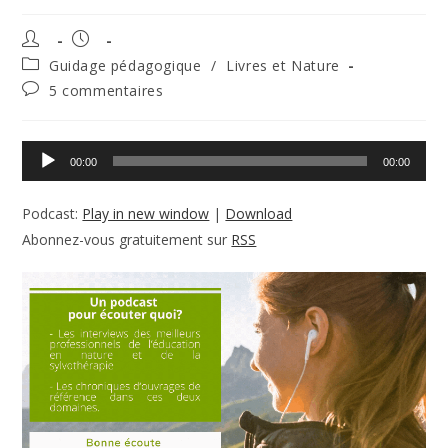
Guidage pédagogique
/
Livres et Nature
5 commentaires
Lecteur
00:00
00:00
audio
Podcast:
Play in new window
|
Download
Abonnez-vous gratuitement sur
RSS