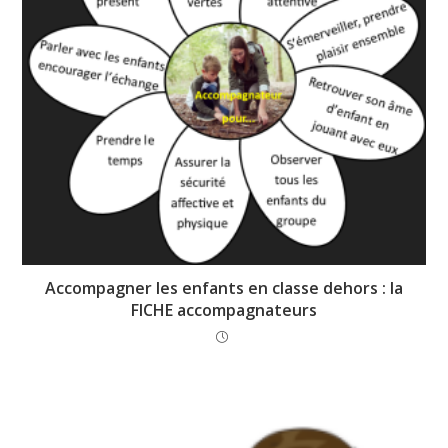
Un espace d’apprentissage privilégié
Le jardin où Crystèle fait classe n’a rien d’exceptionnel, selon
ses propres dires. Il y a seulement
“de l’herbe, des plates-
bandes, de l’air et du ciel”
. Mais dans cet
espace sobre et
heureux
(l’un va souvent avec l’autre!), les enfants sont mis
en posture d’apprentissage de manière efficace.
Une stimulation tout en douceur
Premièrement, parce qu’ils sont en contact avec les éléments
Accompagner les enfants en classe dehors : la
naturels (feuilles, bois, herbe, eau, terre, sable, oiseaux, etc.)
FICHE accompagnateurs
qui constituent
“une richesse sensorielle stimulante”
. Or l’intérêt
de ces éléments naturels est qu’
ils stimulent les enfants
de manière constante sans qu’elle soit excessive
(contrairement aux jeux vidéo, par exemple).
Une stimulation émotionnelle