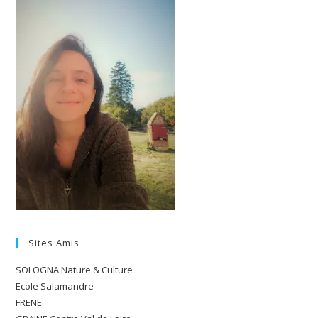
sont également encouragés car ils offrent des espaces de
retraite aux enfants.
Voir les bénéfices plus que les risques
La surprotection nuit à l’épanouissement des petits humains
de la même manière qu’elle empêche les plantes de se
développer. Les parents laissent bien leurs enfants prendre le
risque de tomber lorsqu’il apprend à marcher. S’ils voulaient
empêcher cette prise de risque, alors ils empêcheraient
l’enfant de marcher.
L’apprentissage, comme la vie, est
ponctué d’obstacles, mais c’est le fait de les dépasser
qui fait grandir.
La peur de prendre des risques est
caractéristique d’une “pensée assise”, très française, qui
Sites Amis
sépare bien trop souvent l’activité intellectuelle du corps de
l’élève.
SOLOGNA Nature & Culture
Ecole Salamandre
FRENE