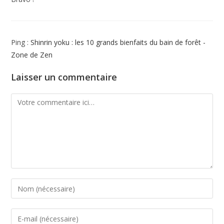
moins une expérience pragmatique :
on apprend en
faisant, en touchant, en essayant
. Cette démarche
expérientielle s’appuie sur un rapport direct avec les éléments
Ping :
Shinrin yoku : les 10 grands bienfaits du bain de forêt -
(et non médiés par le discours de classe) et par l’aide mutuel
Zone de Zen
entre les pairs. L’une des facettes les plus essentielles de ce
type de pédagogie est qu’
elle implique ainsi une relation
Laisser un commentaire
d’interdépendance avec les éléments et non celle de
domination.
L’enfant teste et découvre grâce à l’interaction
avec les éléments et avec ses camarades mais sans qu’il soit
dans son intérêt de les dominer.
Des milliers de lieux possibles
Puisque Crystèle a pu faire de ce bout de terrain un stimulant
espace d’enseignement et d’apprentissage,
elle encourage
les enseignants à découvrir des lieux simples et faciles
d’accès
où ils pourront à leur tour s’exercer à l’école dehors.
Dans les villes sans nature à proximité, il est parfois possible