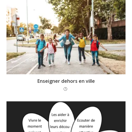
débordant
(et il en faut pour se lancer dans ce type
d’initiatives!).
Les parents suivent la démarche, équipent
leurs enfants.
Ces derniers, perdus au début, se prennent
vite au jeu et se lancent dans les activités proposées. Même
les plus réservés finissent par s’épanouir au contact des
fleurs, fruits et plantes du jardin!
Enseigner dehors en ville