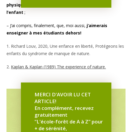
physiques et émotionnels du développement de
environnementale et leurs compétences cognitives. Notamment
l’enfant
;
leurs capacités de concentration, de coopération et de
créativité. Il est même aussi désormais largement prouvé qu’une
– J’ai compris, finalement, que, moi aussi,
j’aimerais
éducation qui s’appuie sur la nature est plus efficace pour les
enseigner à mes étudiants dehors!
apprentissages et la réussite scolaire qu’une éducation
conventionnelle, et les effets sont particulièrement marqués sur
1. Richard Louv, 2020, Une enfance en liberté, Protégeons les
les enfants en difficultés”
.
enfants du syndrome de manque de nature.
Il y a 10 ans, quand ces constats n’étaient pas encore faits,
2.
Kaplan & Kaplan (1989) The experience of nature.
Crystèle Ferjou installait progressivement sa classe de
maternelle dans un jardin
jusqu’à ce que, quand elle fut
suivie par ses collègues, l’école de Pompaire, dans le
département des Deux-Sèvres, devienne
“l’école aux 140
MERCI D'AVOIR LU CET
paires de bottes, et même un peu plus avec celles des adultes!”
ARTICLE!
Maintenant Conseillère Pédagogique, Crystèle forme
En complément, recevez
gratuitement
les enseignants à emmener les enfants dehors!
"L'école-forêt de A à Z" pour
Le dehors est inclusif, selon Ferjou
+ de sérénité,