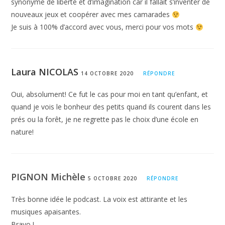
synonyme de liberté et d’imagination car il fallait s’inventer de
réservé à l’éducation à l’environnement ou à l’éducation
nouveaux jeux et coopérer avec mes camarades
physique mais s’applique bien à toute discipline.
Il est donc
Je suis à 100% d’accord avec vous, merci pour vos mots
par nature transversal et transdisciplinaire.
Voici
quelques exemples donnés par Crystèle Ferjou, à exercer
dehors :
Laura NICOLAS
14 OCTOBRE 2020
RÉPONDRE
– pour l’apprentissage des mathématiques : mesurer les
Oui, absolument! Ce fut le cas pour moi en tant qu’enfant, et
arbres, la circonférence des troncs, leur hauteur, etc.
quand je vois le bonheur des petits quand ils courent dans les
– pour les arts créatifs : dessiner le portrait d’un arbre ;
prés ou la forêt, je ne regrette pas le choix d’une école en
nature!
– pour la lecture et l’écriture : “
imaginer comment écrire avec
des bâtons en gravant une surface de terre, en utilisant des
écorces, [ce qui] aide à développer l’écriture d’histoires, de
PIGNON Michèle
descriptions documentaires et de fictions
”.
5 OCTOBRE 2020
RÉPONDRE
Une pédagogie pragmatique
Très bonne idée le podcast. La voix est attirante et les
musiques apaisantes.
Stimulante intellectuellement, donc, la nature n’en est pas
Bravo !