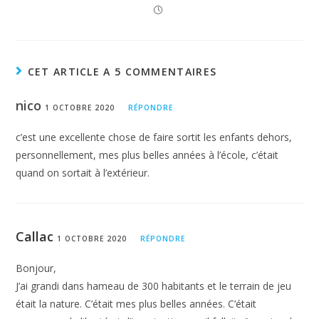
attentionnelle”
, selon ces mêmes chercheurs, et contribue
ainsi à un mieux-être psychologique chez de nombreux
enfants.
CET ARTICLE A 5 COMMENTAIRES
nico
1 OCTOBRE 2020
RÉPONDRE
c’est une excellente chose de faire sortit les enfants dehors,
personnellement, mes plus belles années à l’école, c’était
quand on sortait à l’extérieur.
Callac
1 OCTOBRE 2020
RÉPONDRE
Bonjour,
Une pédagogie transdisciplinaire
J’ai grandi dans hameau de 300 habitants et le terrain de jeu
était la nature. C’était mes plus belles années. C’était
L’impact bénéfique du dehors sur l’apprentissage n’est pas