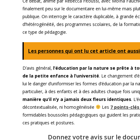
Ce débat, animé par Rebecca Fitoussi, avec Moïna Fauchi
finalement peu sur le documentaire en lui-même mais plutôt
publique. On interroge le caractère duplicable, à grande éc
d’hétérogénéité, des programmes scolaires, de la formatio
ce type de pédagogie.
Les personnes qui ont lu cet article ont aussi
D’avis général,
l’éducation par la nature se prête à to
de la petite enfance à l’université
. Le changement d’é
lui le danger d’uniformiser les formes d’éducation par la na
particulier, à des enfants et à des adultes chaque fois uni
manière qu’il n’y a jamais deux fleurs identiques
. L’
décontextualisée, ni homogénéisée
Les
7 points-clés
formidables boussoles pédagogiques qui guident les pratiq
ces pratiques et postures.
Donnez votre avis sur le docu