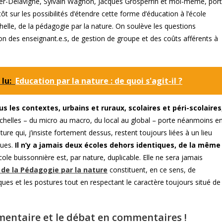
er-Delavigne, Sylvain Wagnon, Jacques Grosperrin et moi-même, por
 sur les possibilités d’étendre cette forme d’éducation à l’école
helle, de la pédagogie par la nature. On soulève les questions
n des enseignant.e.s, de gestion de groupe et des coûts afférents à
 lu:
Education par la nature : de quoi s'agit-il ?
us les contextes, urbains et ruraux, scolaires et péri-scolaires
chelles – du micro au macro, du local au global – porte néanmoins e
ture qui, j’insiste fortement dessus, restent toujours liées à un lieu
ques.
Il n’y a jamais deux écoles dehors identiques, de la même
école buissonnière est, par nature, duplicable. Elle ne sera jamais
 de la Pédagogie par la nature
constituent, en ce sens, de
ues et les postures tout en respectant le caractère toujours situé de
mentaire et le débat en commentaires !