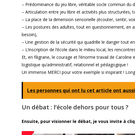
– Prédominance du jeu libre, véritable socle commun du 
– Articulation entre jeu libre et activités plus structurées,
– La place de la dimension sensorielle (écouter, sentir, voir
– Les postures des adultes, tout en questionnement, en appu
besoin),
– Une gestion de la sécurité qui quadrille le danger tout en
– L’inscription de l’école dans le milieu local, les rencontres
Et, en filigrane, le courage et l’énorme travail de Carolin
logistique qu’administratif, relationnel et pédagogique !
Un immense MERCI pour votre exemple si inspirant ! Longue 
Les personnes qui ont lu cet article ont aussi
Un débat : l’école dehors pour tous ?
Ensuite, pour visionner le débat, je vous invite à cli